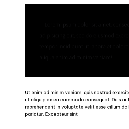
…Lorem ipsum dolor sit amet, consec
adipisicing elit, sed do eiusmod exerc
tempor incididunt ut labore et dolor
aliqua enim ad minim veniam!
Ut enim ad minim veniam, quis nostrud exercita
ut aliquip ex ea commodo consequat. Duis aute
reprehenderit in voluptate velit esse cillum dol
pariatur. Excepteur sint